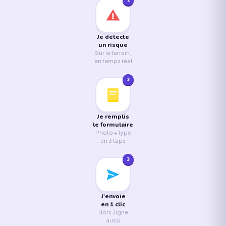
1
Je détecte
un risque
Sur le terrain,
en temps réel
2
Je remplis
le formulaire
Photo + type
en 3 taps
3
J'envoie
en 1 clic
Hors-ligne
aussi