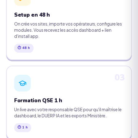
Setup en 48 h
On crée vos sites, importe vos opérateurs, configure les
modules. Vous recevez les accès dashboard + lien
d'install app.
⏱ 48 h
03
Formation QSE 1 h
Un live avec votre responsable QSE pour qu'il maîtrise le
dashboard, le DUERP IA et les exports Ministère.
⏱ 1 h