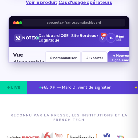
Voir le produit
·
Cas d'usage opérateurs
+65 XP — Marc D. vient de signaler
LIVE
RECONNU PAR LA PRESSE, LES INSTITUTIONS ET LA
FRENCH TECH