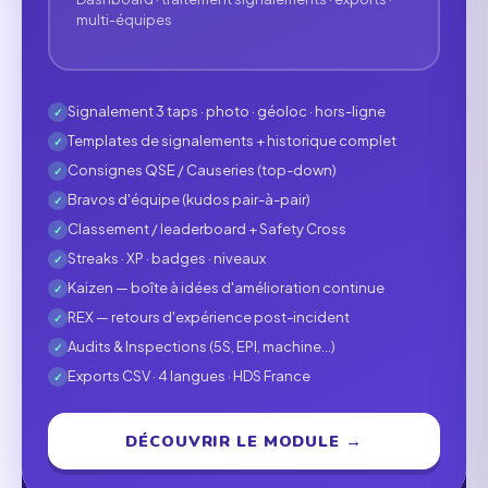
multi-équipes
Signalement 3 taps · photo · géoloc · hors-ligne
✓
Templates de signalements + historique complet
✓
Consignes QSE / Causeries (top-down)
✓
Bravos d'équipe (kudos pair-à-pair)
✓
Classement / leaderboard + Safety Cross
✓
Streaks · XP · badges · niveaux
✓
Kaizen — boîte à idées d'amélioration continue
✓
REX — retours d'expérience post-incident
✓
Audits & Inspections (5S, EPI, machine…)
✓
Exports CSV · 4 langues · HDS France
✓
DÉCOUVRIR LE MODULE →