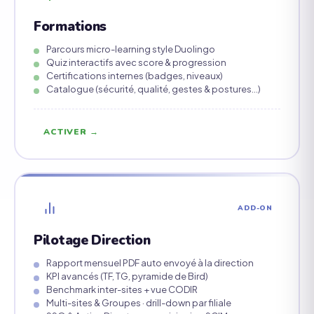
Formations
Parcours micro-learning style Duolingo
Quiz interactifs avec score & progression
Certifications internes (badges, niveaux)
Catalogue (sécurité, qualité, gestes & postures…)
ACTIVER →
ADD-ON
Pilotage Direction
Rapport mensuel PDF auto envoyé à la direction
KPI avancés (TF, TG, pyramide de Bird)
Benchmark inter-sites + vue CODIR
Multi-sites & Groupes · drill-down par filiale