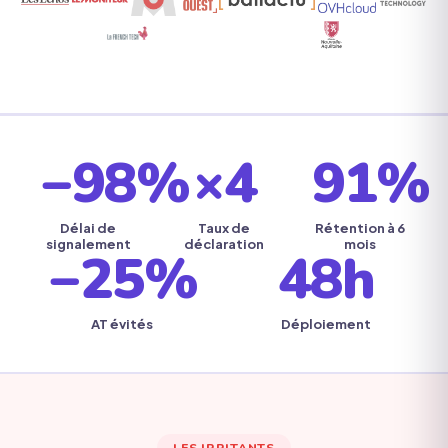
−98%
×4
91%
Délai de
Taux de
Rétention à 6
signalement
déclaration
mois
−25%
48h
AT évités
Déploiement