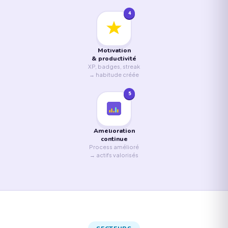
4
Motivation
& productivité
XP, badges, streak
→ habitude créée
5
Amélioration
continue
Process amélioré
→ actifs valorisés