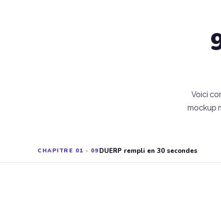
Voici c
mockup mo
DUERP rempli en 30 secondes
CHAPITRE 01 · 09