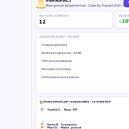
PAPRIPACT
Plan annuel de prévention · Code du Travail L4121-1
officiel est généré dans la foulée.
ACTIONS OUVERTES
DÉLAI 
Sur le terrain mesuré chez nos pilotes, c
−3
de travail
au lieu de 3 jours d'atelier —
unités en moins de 6 minutes. La revue a
RISQUES DUERP · SOURCE
une revue trimestrielle effective. Et la 
Coupure par lame
qui était une moyenne fantôme, devient u
Surdité progressive · 92dB
Le DUERP n'est pas une île : chaque risq
TMS dorsolombaires
directement le PAPRIPACT (plan d'action)
Glissade sol huileux
et VGP requises, et conditionne les con
Coincement entre pièces
aux opérateurs. Vous travaillez une fois,
compris la traçabilité ISO 45001 / MASE
Avancement par responsable · ce trimestre
S
Sophie C. · Resp. EPI
POUR QUI
Responsable QSE
Animateur sécur
K
Karim R. · Formation
M
Marc D. · Maint. presse