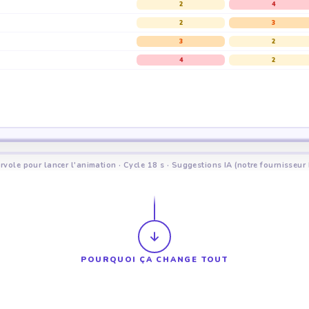
2
4
2
3
3
2
4
2
rvole pour lancer l'animation · Cycle 18 s · Suggestions IA (notre fournisseur 
POURQUOI ÇA CHANGE TOUT