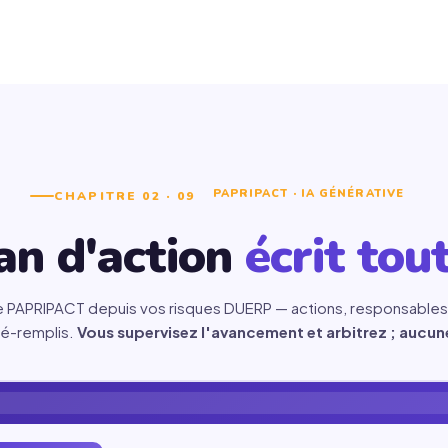
e du travail (art. L.4121-3) —
 ETI mettent à jour à
spection. Trois jours de
Suggest IA pré-coté
s, un consultant qui passe une
L'IA propose 6 risques par
té × fréquence × maîtrise.
PAPRIPACT · IA GÉNÉRATIVE
CHAPITRE 02 · 09
unité, gravité × fréquence ×
i protège, c'est ce qu'on en
maîtrise déjà chiffrée selon
an d'action
écrit tout
métier.
a saisie, il ne reste rien pour
le PAPRIPACT depuis vos risques DUERP — actions, responsable
ez l'unité de travail (atelier
é-remplis.
Vous supervisez l'avancement et arbitrez ; aucune
ropose 6 risques pré-
au métier réel de l'unité.
Export XLSX Ministère
calculée, formulation conforme
Format officiel INRS prêt à
idez ou retouchez. Aucune
transmettre à l'inspection,
CARSAT, médecine du travai
r, l'export XLSX au format