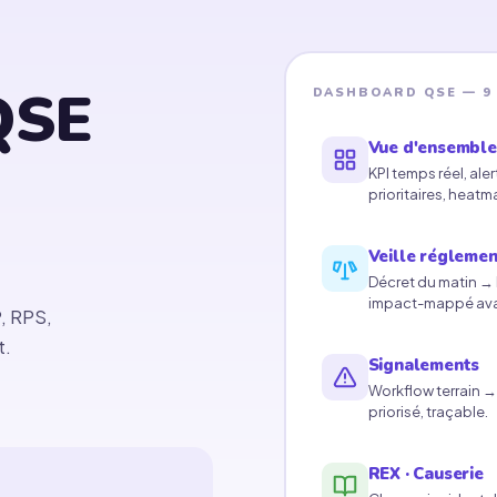
QSE
DASHBOARD QSE — 9
Vue d'ensemble
KPI temps réel, ale
prioritaires, heatm
Veille réglemen
Décret du matin →
impact-mappé avan
, RPS,
t.
Signalements
Workflow terrain →
priorisé, traçable.
REX · Causerie