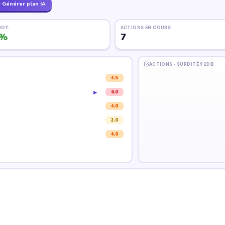
Générer plan IA
MOY.
ACTIONS EN COURS
'est
30 secondes par unité
8%
7
 soit un DUERP complet pour 9
nnuelle obligatoire devient
ACTIONS · SURDITÉ 92DB
criticité moyenne du périmètre,
4.5
n KPI vivant suivi en continu.
Marc D.
15 mai
Priorité 
6.0
▶
ue coté ici alimente
4.0
Sophie C.
22 mai
Priori
, déclenche les habilitations
2.0
tenus de causerie diffusés
Karim R.
30 mai
—
4.0
 le système câble le reste — y
Maint.
15 juin
Priorité 1
 / DUERP horodaté pour audit.
ité
RH / DRH
Direction industrielle
Préventeur CAR