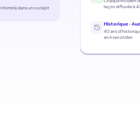
Chaque incident d
leçon diffusée à 4
onformité dans un cockpit
Historique · Aud
40 ans d'historiqu
en 6 secondes.