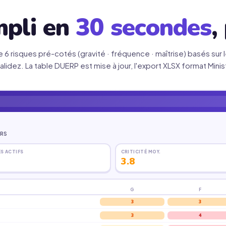
pli en
30 secondes
,
e 6 risques pré-cotés (gravité · fréquence · maîtrise) basés sur 
validez. La table DUERP est mise à jour, l'export XLSX format Mini
NRS
S ACTIFS
CRITICITÉ MOY.
3.8
G
F
3
3
3
4