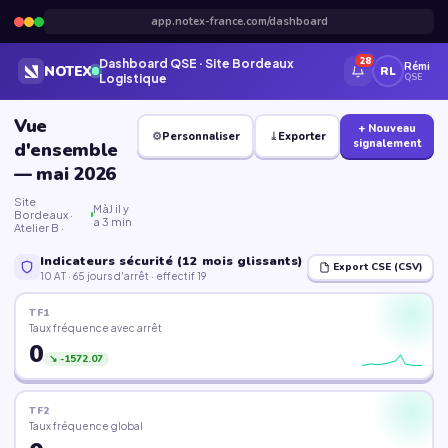
app.notex-france.com/dashboard
28
Dashboard QSE · Site Bordeaux
Rémi
NOTEX
RL
QSE
Logistique
Vue
+ Nouveau
⚙
Personnaliser
⤓
Exporter
signalement
d'ensemble
— mai 2026
Site
MàJ il y
Bordeaux ·
a 3 min
Atelier B ·
Indicateurs sécurité (12 mois glissants)
Export CSE (CSV)
10 AT · 65 jours d'arrêt · effectif 19
TF1
Taux fréquence avec arrêt
0
↘ -1572.07
TF2
Taux fréquence global