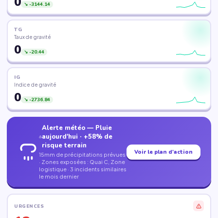
0
↘ -3144.14
TG
Taux de gravité
0
↘ -20.44
IG
Indice de gravité
0
↘ -2736.84
Alerte météo — Pluie
aujourd'hui · +58% de
risque terrain
Voir le plan d'action
15mm de précipitations prévues
· Zones exposées : Quai C, Zone
logistique · 3 incidents similaires
le mois dernier
URGENCES