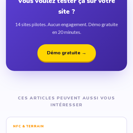
Vous voulez tester ça sur votre
site ?
14 sites pilotes. Aucun engagement. Démo gratuite
en 20 minutes.
Démo gratuite →
CES ARTICLES PEUVENT AUSSI VOUS
INTÉRESSER
NFC & TERRAIN